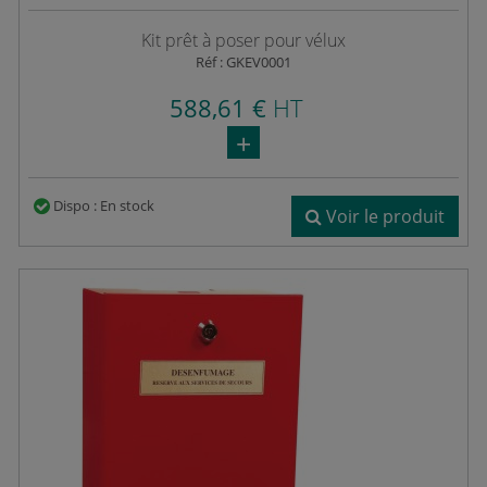
Kit prêt à poser pour vélux
Réf : GKEV0001
588,61 €
HT
Dispo : En stock
Voir le produit