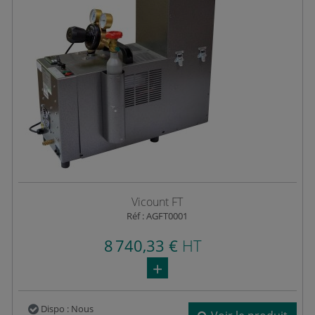
Vicount FT
Réf : AGFT0001
8 740,33 €
HT
Dispo : Nous