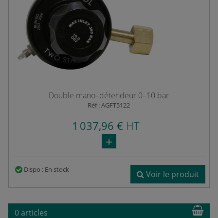
Double mano–détendeur 0–10 bar
Réf : AGFT5122
1 037,96 €
HT
Dispo : En stock
Voir le produit
0 articles