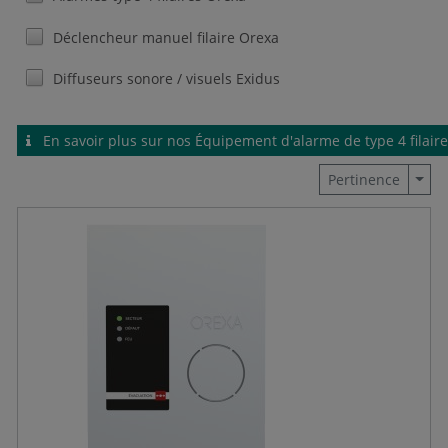
Déclencheur manuel filaire Orexa
Diffuseurs sonore / visuels Exidus
En savoir plus sur nos Équipement d'alarme de type 4 filair
Togg
Pertinence