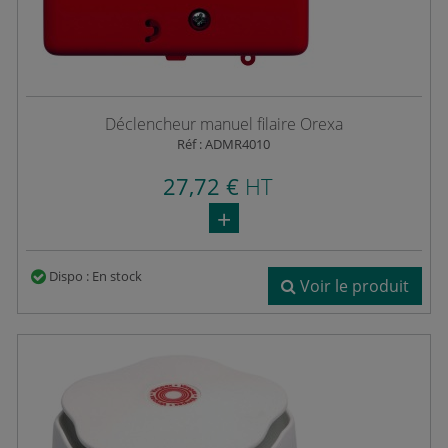
Déclencheur manuel filaire Orexa
Réf : ADMR4010
27,72 €
HT
Dispo : En stock
Voir le produit