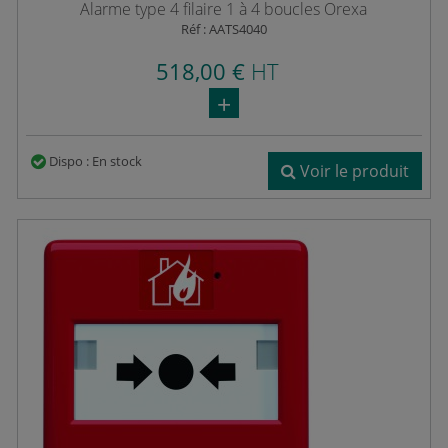
Alarme type 4 filaire 1 à 4 boucles Orexa
Réf : AATS4040
518,00 €
HT
Dispo : En stock
Voir le produit