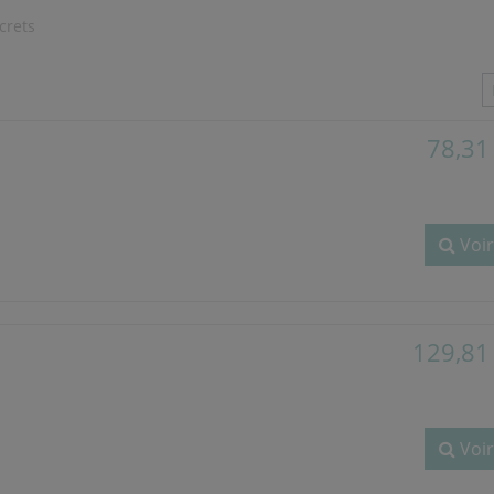
crets
78,31
Voir
129,81
Voir