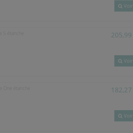
Voir
e S étanche
205,99
Voir
ie One étanche
182,27
Voir