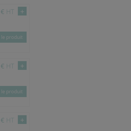
 €
HT
 le produit
 €
HT
 le produit
 €
HT