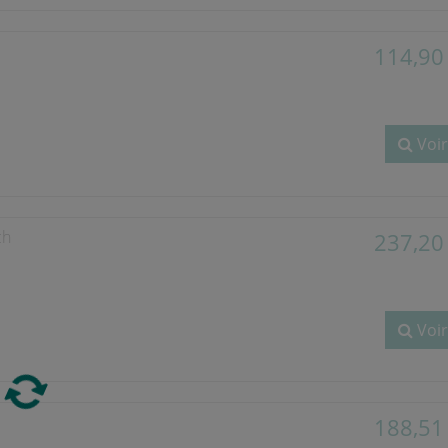
114,90
Voir
ch
237,20
Voir
188,51