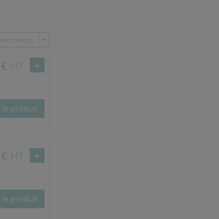
Toggle Dropdown
Pertinence
 €
HT
 le produit
 €
HT
 le produit