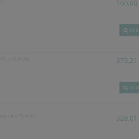
ch
160,08
tre consentement quant à l'usage de vos données et nous nous engageons à 
nées personnelles, consultez notre
politique de confidentialité
.
 moment si vous souhaitez ou non consentir à notre utilisation des cookies 
Voir
Gestion des cookies
rie S étanche
373,21
Voir
érie One étanche
328,01