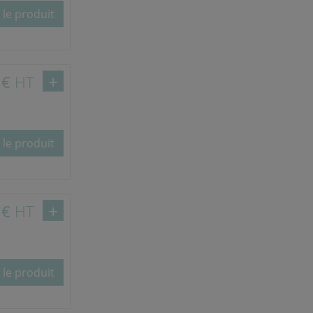
 le produit
 €
HT
 le produit
 €
HT
 le produit