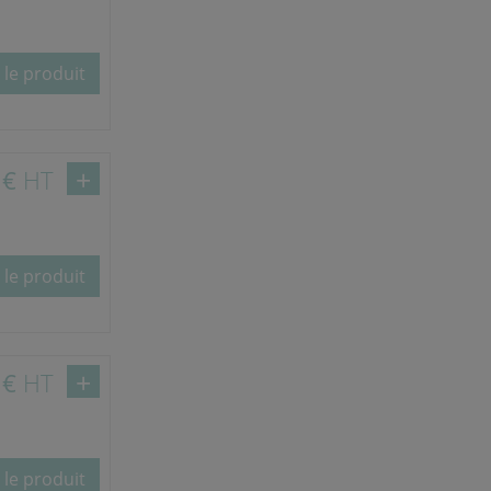
 le produit
 €
HT
 le produit
 €
HT
 le produit