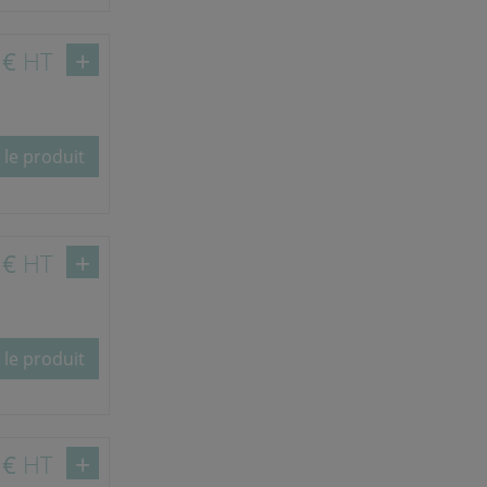
 €
HT
 le produit
 €
HT
 le produit
 €
HT