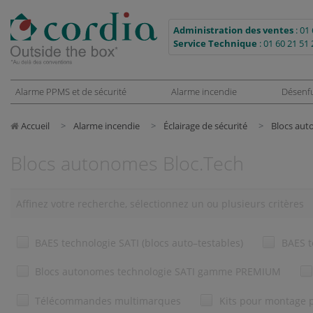
Administration des ventes
:
01 
Service Technique
:
01 60 21 51 
Alarme PPMS et de sécurité
Alarme incendie
Désenf
Accueil
Alarme incendie
Éclairage de sécurité
Blocs aut
Blocs autonomes Bloc.Tech
Affinez votre recherche, sélectionnez un ou plusieurs critères
BAES technologie SATI (blocs auto–testables)
BAES t
Blocs autonomes technologie SATI gamme PREMIUM
Télécommandes multimarques
Kits pour montage 