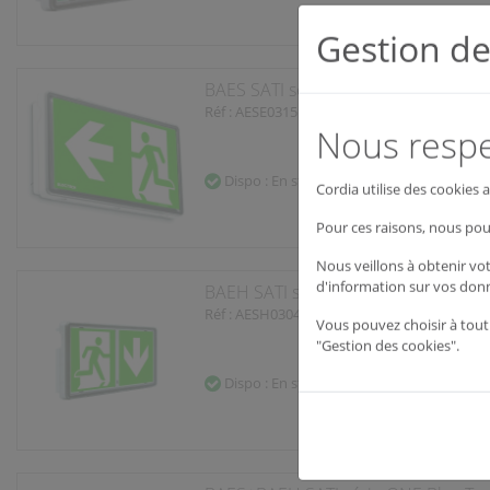
BAES SATI série ONE étanche Bloc T
Réf : AESE0315
Dispo : En stock
Gestion de
BAEH SATI série ONE Bloc Tech
Réf : AESH0304
Nous respec
Dispo : En stock
Cordia utilise des cookies
Pour ces raisons, nous pou