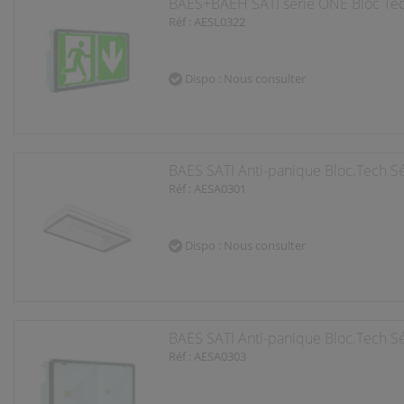
BAES+BAEH SATI série ONE Bloc Te
Nous veillons à obtenir vo
Réf : AESL0322
d'information sur vos don
Vous pouvez choisir à tout
Dispo : Nous consulter
"Gestion des cookies".
BAES SATI Anti-panique Bloc.Tech Sé
Réf : AESA0301
Dispo : Nous consulter
BAES SATI Anti-panique Bloc.Tech S
Réf : AESA0303