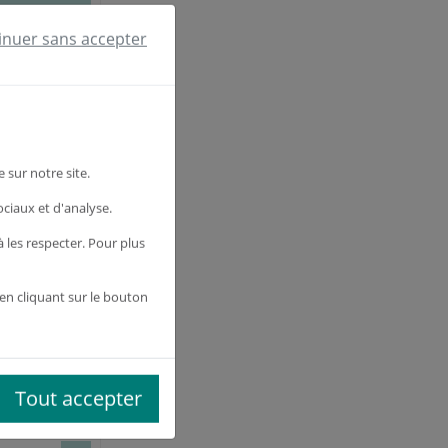
 €
HT
 le produit
inuer sans accepter
 €
HT
 le produit
 sur notre site.
ociaux et d'analyse.