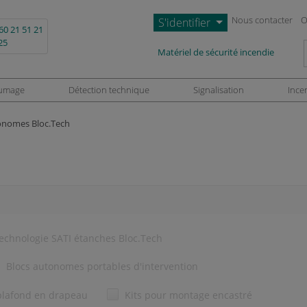
Nous contacter
O
S'identifier
60 21 51 21
25
L
Matériel de sécurité incendie
umage
Détection technique
Signalisation
Ince
onomes Bloc.Tech
echnologie SATI étanches Bloc.Tech
Blocs autonomes portables d'intervention
plafond en drapeau
Kits pour montage encastré