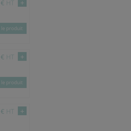
 €
HT
les respecter. Pour plus
en cliquant sur le bouton
 le produit
Tout accepter
 €
HT
 le produit
 €
HT