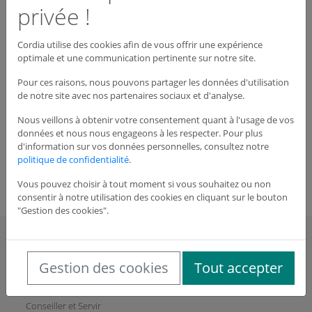
privée !
Cordia utilise des cookies afin de vous offrir une expérience
Dispo : Nous
Voir le produit
optimale et une communication pertinente sur notre site.
consulter
Pour ces raisons, nous pouvons partager les données d'utilisation
de notre site avec nos partenaires sociaux et d'analyse.
0 articles
Nous veillons à obtenir votre consentement quant à l'usage de vos
données et nous nous engageons à les respecter. Pour plus
Qté
Désignation
Prix HT
d'information sur vos données personnelles, consultez notre
politique de confidentialité
.
Commander
Vous pouvez choisir à tout moment si vous souhaitez ou non
consentir à notre utilisation des cookies en cliquant sur le bouton
"Gestion des cookies".
CORDIA
Gestion des cookies
Tout accepter
Qui sommes-nous?
L'innovation Cordia
Conseiller et Servir