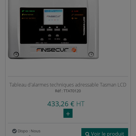
Tableau d'alarmes techniques adressable Tasman LCD
Réf : TTAT0120
433,26 €
HT
Dispo : Nous
Voir le produit