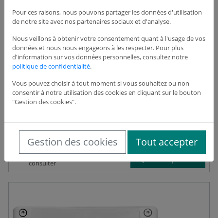
Pour ces raisons, nous pouvons partager les données d'utilisation
de notre site avec nos partenaires sociaux et d'analyse.
Nous veillons à obtenir votre consentement quant à l'usage de vos
données et nous nous engageons à les respecter. Pour plus
d'information sur vos données personnelles, consultez notre
politique de confidentialité
.
Tableau d'alarmes techniques adressable Tasman LCD
Vous pouvez choisir à tout moment si vous souhaitez ou non
Réf : TTAT0120
consentir à notre utilisation des cookies en cliquant sur le bouton
"Gestion des cookies".
433,26 €
HT
Gestion des cookies
Tout accepter
Dispo : Nous
Voir le produit
consulter