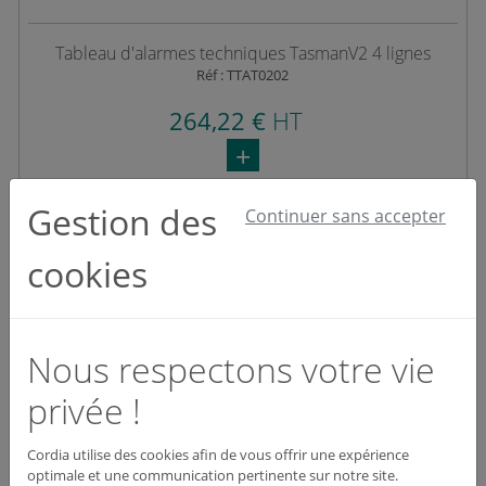
Tableau d'alarmes techniques TasmanV2 4 lignes
Réf : TTAT0202
264,22 €
HT
Gestion des
Continuer sans accepter
Dispo : En stock
Voir le produit
cookies
Nous respectons votre vie
privée !
Cordia utilise des cookies afin de vous offrir une expérience
optimale et une communication pertinente sur notre site.