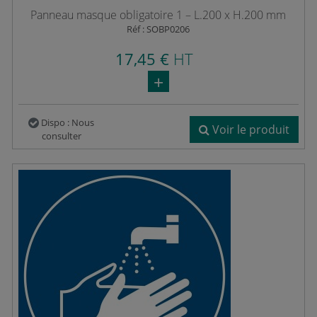
Panneau masque obligatoire 1 – L.200 x H.200 mm
Réf : SOBP0206
17,45 €
HT
Dispo : Nous
Voir le produit
consulter