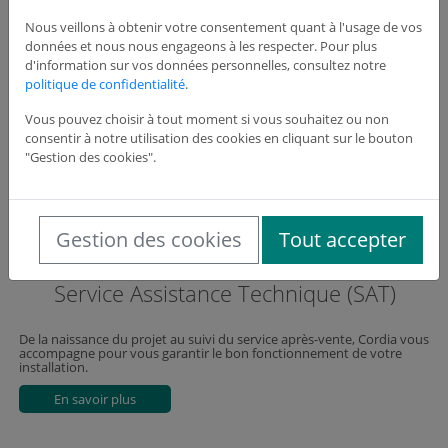
Nous veillons à obtenir votre consentement quant à l'usage de vos
données et nous nous engageons à les respecter. Pour plus
Plan PPMS et PPMS attentat-intrusion :
d'information sur vos données personnelles, consultez notre
êtes-vous à jour ?
politique de confidentialité
.
Vous pouvez choisir à tout moment si vous souhaitez ou non
Découvrez le site de référence dédié exclusivement au PPMS :
consentir à notre utilisation des cookies en cliquant sur le bouton
Mesures gouvernementales officielles à jour, fiches téléchargeables,
solutions matérielles fiables et rapides à installer, conseils d’experts…
"Gestion des cookies".
Vous aurez toutes les clés en main pour réaliser votre plan PPMS
alerte attentat intrusion.
En savoir plus
Gestion des cookies
Tout accepter
Service Assistance Technique (SAT)
De la naissance du projet au suivi du service après-vente, Cordia vous
accompagne pour vous garantir le bon fonctionnement de votre
installation.
En savoir plus