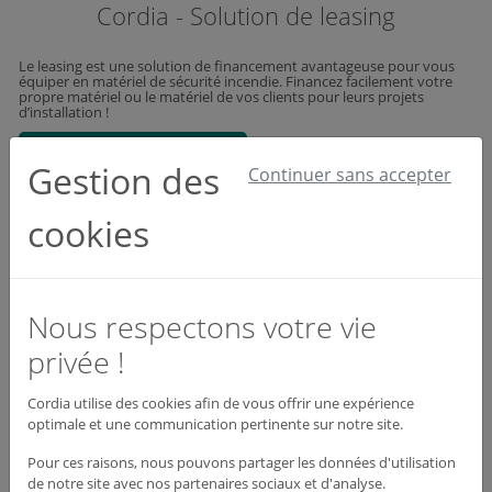
Cordia - Solution de leasing
Le leasing est une solution de financement avantageuse pour vous
équiper en matériel de sécurité incendie. Financez facilement votre
propre matériel ou le matériel de vos clients pour leurs projets
d’installation !
Découvrez Cordia lease
Gestion des
Continuer sans accepter
cookies
Générateur de flammes Satellit, conçu
spécialement pour la formation incendie
Fiable, durable dans le temps, écologique, avec ou sans eau, petit ou
Nous respectons votre vie
grand format, avec ou sans module … Notre générateur de
flammes/bac à feu Satellit apportera sécurité et réalisme à vos
privée !
formations. Découvrez en détail notre matériel de formation.
En savoir Plus
Cordia utilise des cookies afin de vous offrir une expérience
optimale et une communication pertinente sur notre site.
Pour ces raisons, nous pouvons partager les données d'utilisation
de notre site avec nos partenaires sociaux et d'analyse.