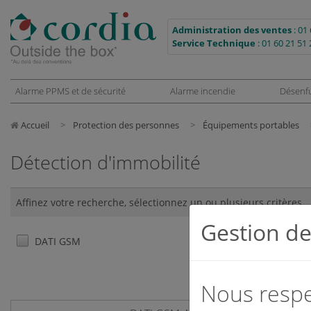
Administration des ventes
:
01 
Service Technique
:
01 60 21 51 
Alarme PPMS et de sécurité
Alarme incendie
Désenf
Accueil
Protection des personnes
Équipements portables
Détection d'immobilité
Affinez votre recherche, sélectionnez un ou plusieurs critères
Gestion de
DATI GSM
Nous respec