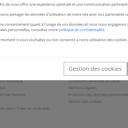
520,35
 afin de vous offrir une expérience optimale et une communication pertinente
vons partager les données d'utilisation de notre site avec nos partenaires s
tre consentement quant à l'usage de vos données et nous nous engageons à 
Voir
nées personnelles, consultez notre
politique de confidentialité
.
 moment si vous souhaitez ou non consentir à notre utilisation des cookies 
Gestion des cookies
Services
Informations général
ance technique
Conditions Générales de Vente
toir
Mentions légales
ion des factures
Protection des données personnell
Gestion des cookies
te client / Créer un accès web