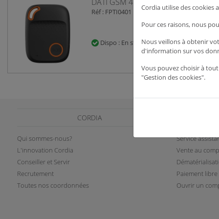
DATI GSM 4G Compact
Cordia utilise des cookies
Réf : FPTI0401
Pour ces raisons, nous pou
Nous veillons à obtenir vo
Dispo : En stock
d'information sur vos don
Vous pouvez choisir à tout
"Gestion des cookies".
CORDIA
Qui sommes-nous?
Service assist
L'innovation Cordia
Vente au comp
Conseiller et Servir
Dématérialisat
Recrutement
Paiement libre
Toutes nos coordonnées
Ouvrir un comp