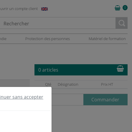
0
uvrir un compte client
oading...
ndie
Protection des personnes
Matériel de formation
0 articles
Qté
Désignation
Prix HT
inuer sans accepter
Commander
Toggle Dropdown
Pertinence