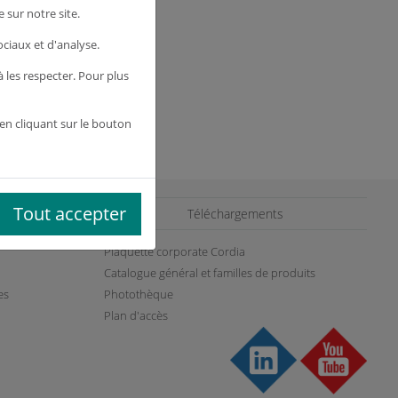
 €
HT
 sur notre site.
ociaux et d'analyse.
les respecter. Pour plus
 le produit
en cliquant sur le bouton
Tout accepter
es
Téléchargements
Plaquette corporate Cordia
Catalogue général et familles de produits
es
Photothèque
Plan d'accès