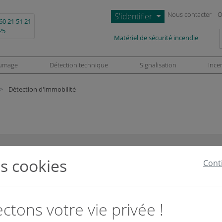
Nous contacter
O
S'identifier
60 21 51 21
25
L
Matériel de sécurité incendie
umage
Détection technique
Signalisation
Ince
Détection d'immobilité
s cookies
Cont
tons votre vie privée !