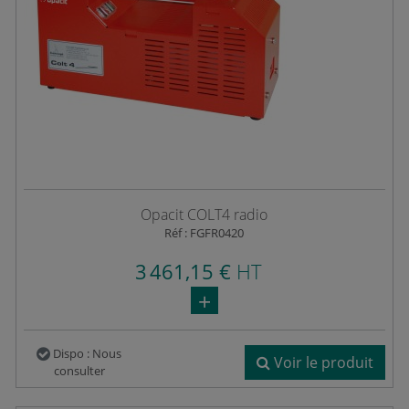
Opacit COLT4 radio
Réf : FGFR0420
3 461,15 €
HT
Dispo : Nous
Voir le produit
consulter