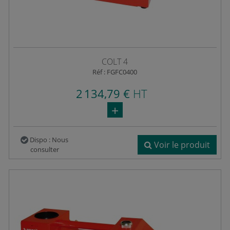
COLT 4
Réf : FGFC0400
2 134,79 €
HT
Dispo : Nous
Voir le produit
consulter