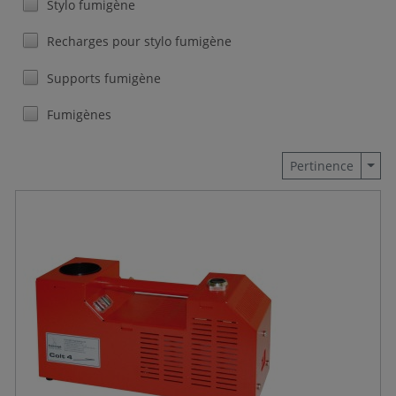
Stylo fumigène
Recharges pour stylo fumigène
Supports fumigène
Fumigènes
Togg
Pertinence