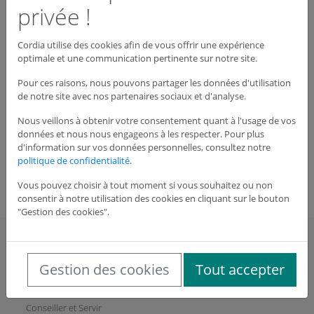
privée !
Cordia utilise des cookies afin de vous offrir une expérience
Dispo : Nous
Voir le produit
optimale et une communication pertinente sur notre site.
consulter
Pour ces raisons, nous pouvons partager les données d'utilisation
de notre site avec nos partenaires sociaux et d'analyse.
0 articles
Nous veillons à obtenir votre consentement quant à l'usage de vos
données et nous nous engageons à les respecter. Pour plus
Qté
Désignation
Prix HT
d'information sur vos données personnelles, consultez notre
politique de confidentialité
.
Commander
Vous pouvez choisir à tout moment si vous souhaitez ou non
consentir à notre utilisation des cookies en cliquant sur le bouton
"Gestion des cookies".
CORDIA
Gestion des cookies
Tout accepter
Qui sommes-nous?
L'innovation Cordia
Conseiller et Servir