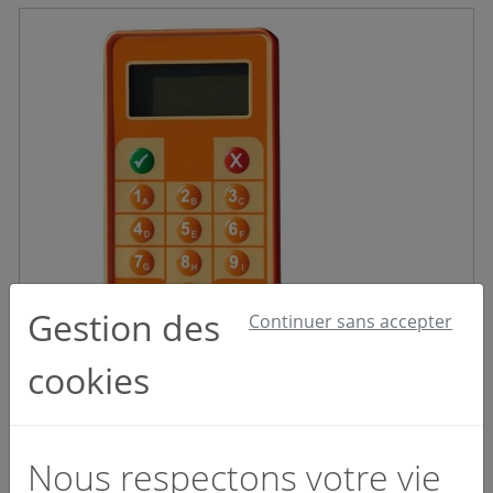
Gestion des
Continuer sans accepter
cookies
Kit boîtiers SSIAP radio
Réf : FKBR0001
3 627,66 €
HT
Nous respectons votre vie