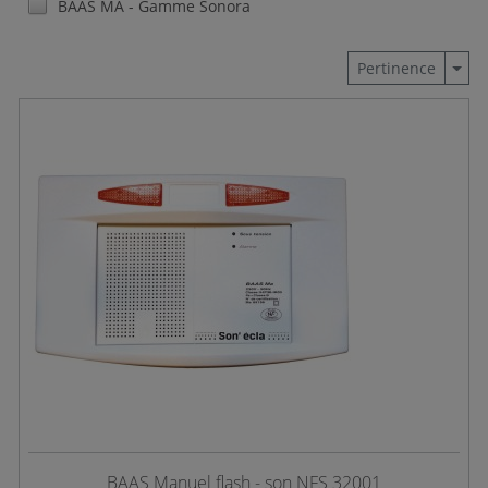
BAAS MA - Gamme Sonora
Togg
Pertinence
BAAS Manuel flash - son NFS 32001