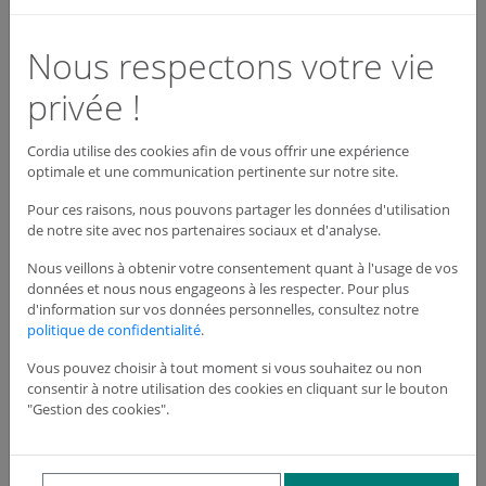
BAAS Sonora Manuel flash – Son NFS 32001
Réf : ABAM0273
Nous respectons votre vie
266,12 €
HT
privée !
Cordia utilise des cookies afin de vous offrir une expérience
optimale et une communication pertinente sur notre site.
Dispo : Nous
Voir le produit
consulter
Pour ces raisons, nous pouvons partager les données d'utilisation
de notre site avec nos partenaires sociaux et d'analyse.
Nous veillons à obtenir votre consentement quant à l'usage de vos
données et nous nous engageons à les respecter. Pour plus
d'information sur vos données personnelles, consultez notre
politique de confidentialité
.
Vous pouvez choisir à tout moment si vous souhaitez ou non
consentir à notre utilisation des cookies en cliquant sur le bouton
"Gestion des cookies".