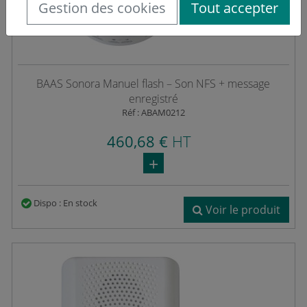
Gestion des cookies
Tout accepter
BAAS Sonora Manuel flash – Son NFS + message
enregistré
Réf : ABAM0212
460,68 €
HT
Dispo : En stock
Voir le produit