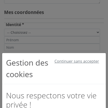
Mes coordonnées
Identité *
Email et téléphone *
Gestion des
Continuer sans accepter
cookies
Société *
Nous respectons votre vie
privée !
Activité *