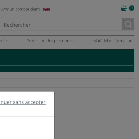
0
uvrir un compte client
oading...
ndie
Protection des personnes
Matériel de formation
inuer sans accepter