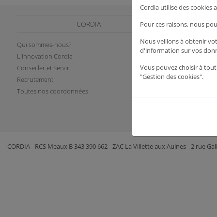
Cordia utilise des cookies
CORDIA
Pour ces raisons, nous pou
Nous veillons à obtenir vo
Qui sommes-nous?
Service assist
d'information sur vos don
L'innovation Cordia
Vente au comp
Vous pouvez choisir à tout
Conseiller et Servir
Dématérialisat
"Gestion des cookies".
Recrutement
Paiement libre
Toutes nos coordonnées
Ouvrir un comp
CORDIA - RCS Meaux B 343 390 662 - ZAC La Villette aux Aulnes - 2 rue Ga