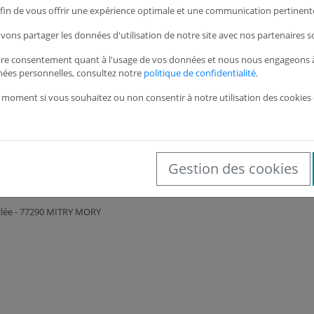
 afin de vous offrir une expérience optimale et une communication pertinente
Services
Informations général
vons partager les données d'utilisation de notre site avec nos partenaires s
tre consentement quant à l'usage de vos données et nous nous engageons à 
ance technique
Conditions Générales de Vente
nées personnelles, consultez notre
politique de confidentialité
.
toir
Mentions légales
 moment si vous souhaitez ou non consentir à notre utilisation des cookies 
ion des factures
Protection des données personnell
Gestion des cookies
te client / Créer un accès web
Gestion des cookies
lilée - 77290 MITRY MORY