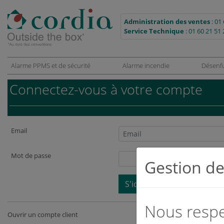
Administration des ventes
:
01 
Service Technique
:
01 60 21 51 
Alarme PPMS et de sécurité
Alarme incendie
Désenf
Connectez-vous à votre compte
Email
Mot de passe
Gestion de
S'identifier
Nous respec
Ouvrir un compte client