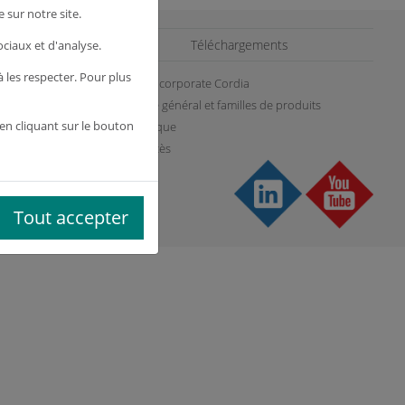
 sur notre site.
es
Téléchargements
ociaux et d'analyse.
les respecter. Pour plus
Plaquette corporate Cordia
Catalogue général et familles de produits
en cliquant sur le bouton
es
Photothèque
Plan d'accès
Tout accepter