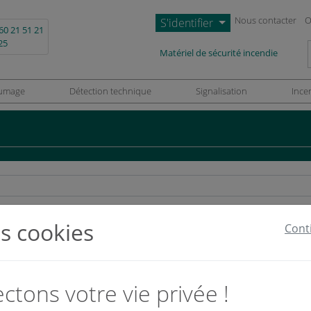
Nous contacter
O
S'identifier
60 21 51 21
25
L
Matériel de sécurité incendie
umage
Détection technique
Signalisation
Ince
s cookies
Cont
tons votre vie privée !