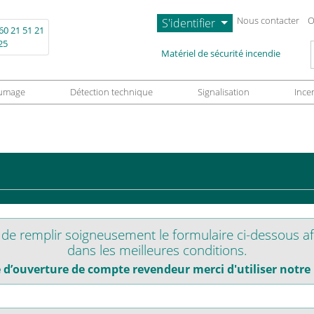
Nous contacter
O
S'identifier
60 21 51 21
25
L
Matériel de sécurité incendie
umage
Détection technique
Signalisation
Ince
e remplir soigneusement le formulaire ci-dessous af
dans les meilleures conditions.
d’ouverture de compte revendeur merci d'utiliser notre