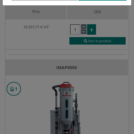
Prix
Qté
16 357,71 €
HT
Voir le produit
IMAP0050
1