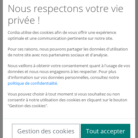
Nous respectons votre vie
Descriptif
privée !
PSM Power
Cordia utilise des cookies afin de vous offrir une expérience
Modèle : PSM Power
optimale et une communication pertinente sur notre site.
Alimentation : 400 V / 50 Hz
Pour ces raisons, nous pouvons partager les données d'utilisation
Puissance moteur : 1,8 kW
de notre site avec nos partenaires sociaux et d'analyse.
Inverseur : électrique
Vitesse de rotation moteur : 2900 trs/min
Nous veillons à obtenir votre consentement quant à l'usage de vos
Capacité d'aspiration : 2400 l/min
données et nous nous engageons à les respecter. Pour plus
Contenance : Réservoir : 12 kg
d'information sur vos données personnelles, consultez notre
Application(s) : Pour extincteurs jusqu'à 250 kg
politique de confidentialité
.
Poids : 81 kg
Dimensions : L.510 x P.850 mm
Vous pouvez choisir à tout moment si vous souhaitez ou non
Hauteur de transport : H.1850 mm.
consentir à notre utilisation des cookies en cliquant sur le bouton
Hauteur de travail : 2160 mmm
"Gestion des cookies".
Dispo
Gestion des cookies
Tout accepter
Nous consulter