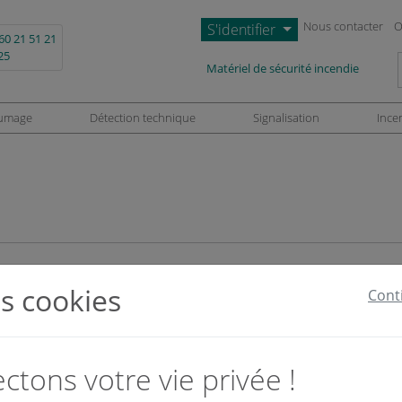
Nous contacter
O
S'identifier
60 21 51 21
25
L
Matériel de sécurité incendie
umage
Détection technique
Signalisation
Ince
ents de vidéoprotection
s cookies
Cont
tons votre vie privée !