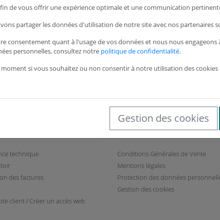
 afin de vous offrir une expérience optimale et une communication pertinente
vons partager les données d'utilisation de notre site avec nos partenaires s
tre consentement quant à l'usage de vos données et nous nous engageons à 
nées personnelles, consultez notre
politique de confidentialité
.
 moment si vous souhaitez ou non consentir à notre utilisation des cookies 
Gestion des cookies
Services
Informations général
ance technique
Conditions Générales de Vente
toir
Mentions légales
ion des factures
Protection des données personnell
Gestion des cookies
te client / Créer un accès web