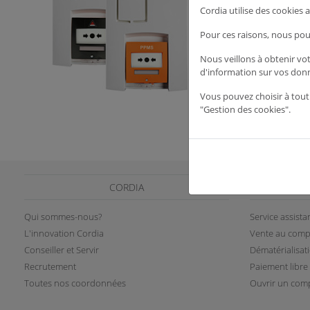
Cordia utilise des cookies
Pour ces raisons, nous pou
Nous veillons à obtenir vo
d'information sur vos don
Vous pouvez choisir à tout
"Gestion des cookies".
CORDIA
Qui sommes-nous?
Service assist
L'innovation Cordia
Vente au comp
Conseiller et Servir
Dématérialisat
Recrutement
Paiement libre
Toutes nos coordonnées
Ouvrir un comp