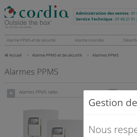
Administration des ventes
:
01 
Service Technique
:
01 60 21 51 
Alarme PPMS et de sécurité
Alarme incendie
Désenf
Accueil
Alarme PPMS et de sécurité
Alarmes PPMS
Alarmes PPMS
Alarmes PPMS radio
Équipem
Gestion de
Nous respec