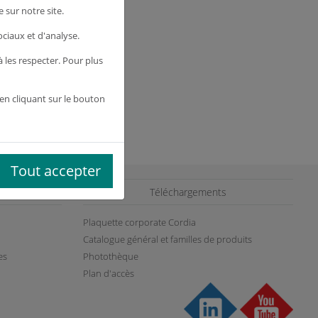
 sur notre site.
ociaux et d'analyse.
les respecter. Pour plus
en cliquant sur le bouton
Tout accepter
es
Téléchargements
Plaquette corporate Cordia
Catalogue général et familles de produits
es
Photothèque
Plan d'accès