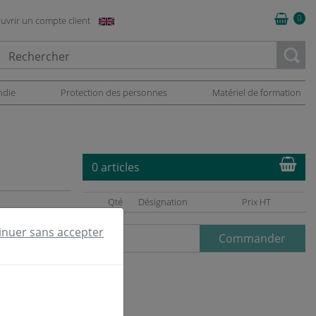
0
uvrir un compte client
oading...
ndie
Protection des personnes
Matériel de formation
0 articles
Qté
Désignation
Prix HT
inuer sans accepter
Commander