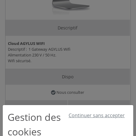
Descriptif
Cloud AGYLUS WIFI
Descriptif : 1 Gateway AGYLUS Wifi
Alimentation 230 V / 50 Hz.
Wifi sécurisé.
Dispo
Nous consulter
Prix
Qté
Gestion des
Continuer sans accepter
5 008,47 €
HT
cookies