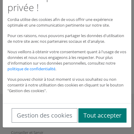
privée !
Cordia utilise des cookies afin de vous offrir une expérience
optimale et une communication pertinente sur notre site.
Pour ces raisons, nous pouvons partager les données d'utilisation
de notre site avec nos partenaires sociaux et d'analyse.
0 articles
Nous veillons à obtenir votre consentement quant à l'usage de vos
données et nous nous engageons à les respecter. Pour plus
Qté
Désignation
Prix HT
d'information sur vos données personnelles, consultez notre
politique de confidentialité
.
Commander
Vous pouvez choisir à tout moment si vous souhaitez ou non
consentir à notre utilisation des cookies en cliquant sur le bouton
"Gestion des cookies".
CORDIA
Gestion des cookies
Tout accepter
Qui sommes-nous?
L'innovation Cordia
Conseiller et Servir