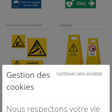
Panneaux de prévention
Balisage
Gestion des
Continuer sans accepter
cookies
Panneaux de localisation
Nous respectons votre vie