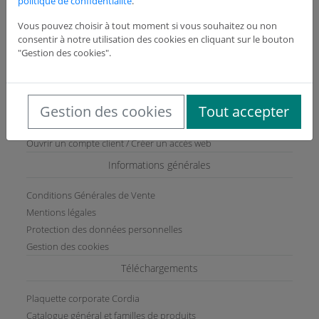
politique de confidentialité
.
Recrutement
Toutes nos coordonnées
Vous pouvez choisir à tout moment si vous souhaitez ou non
consentir à notre utilisation des cookies en cliquant sur le bouton
Services
"Gestion des cookies".
Service assistance technique
Vente au comptoir
Gestion des cookies
Tout accepter
Dématérialisation des factures
Paiement libre
Ouvrir un compte client / Créer un accès web
Informations générales
Conditions Générales de Vente
Mentions légales
Protection des données personnelles
Gestion des cookies
Téléchargements
Plaquette corporate Cordia
Catalogue général et familles de produits