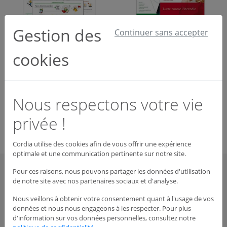
Gestion des
Continuer sans accepter
cookies
0 articles
Nous respectons votre vie
Qté
Désignation
Prix HT
privée !
Commander
Cordia utilise des cookies afin de vous offrir une expérience
optimale et une communication pertinente sur notre site.
Pour ces raisons, nous pouvons partager les données d'utilisation
CORDIA
de notre site avec nos partenaires sociaux et d'analyse.
Qui sommes-nous?
Nous veillons à obtenir votre consentement quant à l'usage de vos
L'innovation Cordia
données et nous nous engageons à les respecter. Pour plus
d'information sur vos données personnelles, consultez notre
Conseiller et Servir