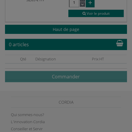
Voir le produit
Haut de page
0 articles
Qté
Désignation
Prix HT
Commander
CORDIA
Qui sommes-nous?
L'innovation Cordia
Conseiller et Servir