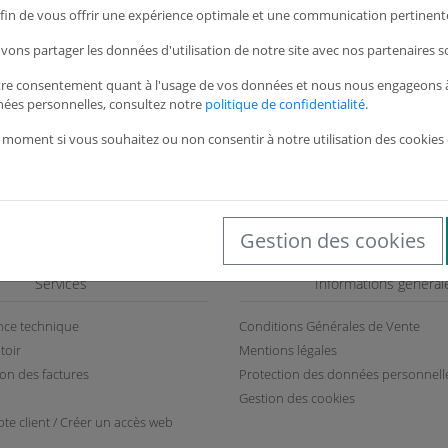
 afin de vous offrir une expérience optimale et une communication pertinente
En stock
45,79 €
HT
vons partager les données d'utilisation de notre site avec nos partenaires s
tre consentement quant à l'usage de vos données et nous nous engageons à 
nées personnelles, consultez notre
politique de confidentialité
.
 moment si vous souhaitez ou non consentir à notre utilisation des cookies 
Ha
Gestion des cookies
Services
Informations général
ance technique
Conditions Générales de Vente
toir
Mentions légales
ion des factures
Protection des données personnell
Gestion des cookies
te client / Créer un accès web