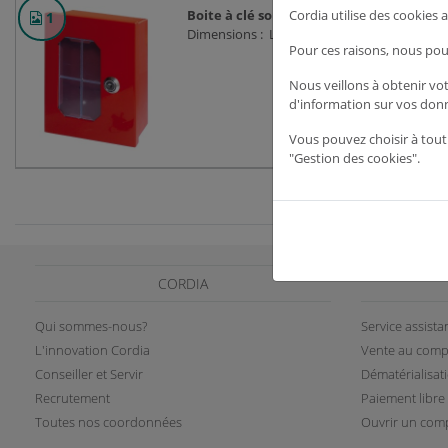
Boite à clé sous verre dormant
Cordia utilise des cookies
1
Dimensions : L.128 x H.165 x P.52 mm
Pour ces raisons, nous pou
Nous veillons à obtenir vo
d'information sur vos don
Vous pouvez choisir à tout
"Gestion des cookies".
CORDIA
Qui sommes-nous?
Service assist
L'innovation Cordia
Vente au comp
Conseiller et Servir
Dématérialisat
Recrutement
Paiement libre
Toutes nos coordonnées
Ouvrir un comp