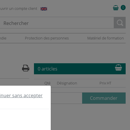
0
uvrir un compte client
oading...
ndie
Protection des personnes
Matériel de formation
0 articles
Qté
Désignation
Prix HT
inuer sans accepter
Commander
Qté