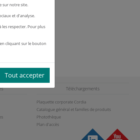
 sur notre site.
ociaux et d'analyse.
Voir le
produit
les respecter. Pour plus
en cliquant sur le bouton
ut de page
Tout accepter
es
Téléchargements
Plaquette corporate Cordia
Catalogue général et familles de produits
es
Photothèque
Plan d'accès