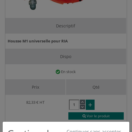
Descriptif
Housse M1 universelle pour RIA
Dispo
En stock
Prix
Qté
82,33 €
HT
Voir le produit
Continuer sans accepter
Haut de page