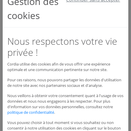
Gestion des
cookies
Descriptif
A quoi sert un RIA dans la
Nous respectons votre vie
lutte contre les incendies
privée !
?
Cordia utilise des cookies afin de vous offrir une expérience
optimale et une communication pertinente sur notre site.
Un robinet incendie armé est un équipement de
première intervention, alimenté en eau, permettant de
Pour ces raisons, nous pouvons partager les données d'utilisation
lutter contre les débuts d’incendie. Il est utilisable par
de notre site avec nos partenaires sociaux et d'analyse.
toutes les personnes qualifiées. Le RIA doit être placé à
l’intérieur (ou à proximité des accès) des
Nous veillons à obtenir votre consentement quant à l'usage de vos
données et nous nous engageons à les respecter. Pour plus
établissements à protéger. Le choix de son
d'information sur vos données personnelles, consultez notre
emplacement doit être tel que toute la surface des
politique de confidentialité
.
locaux puisse être efficacement atteinte.
Vous pouvez choisir à tout moment si vous souhaitez ou non
consentir à notre utilisation des cookies en cliquant sur le bouton