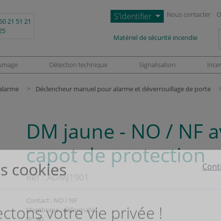
Nous contacter
O
S'identifier
60 21 51 21
25
L
Matériel de sécurité incendie
umage
Détection technique
Signalisation
Ince
alarme
Déclencheur manuel pour alarme et déverrouillage de porte
DM jaune - NO / NF a
capot de protection
Réf :
ADMJ1901
Contact : NO / NF
Membrane : déformable
IP : 40