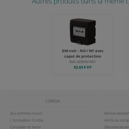
Autres produits dans la même c
DM noir - NO / NF avec
capot de protection
Ref: ADMN1901
52,63 €
HT
CORDIA
Qui sommes-nous?
Service assist
L'innovation Cordia
Vente au comp
Conseiller et Servir
Dématérialisat