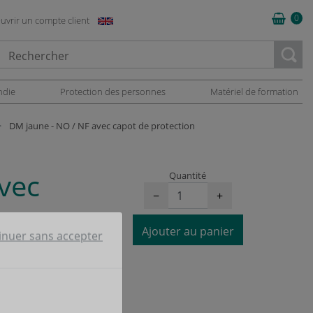
0
uvrir un compte client
oading...
ndie
Protection des personnes
Matériel de formation
DM jaune - NO / NF avec capot de protection
vec
Quantité
−
+
Ajouter au panier