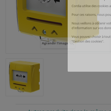
Gestion de
Agrandir l'image
Nous respec
Cordia utilise des cookies
Pour ces raisons, nous pou
Nous veillons à obtenir vo
d'information sur vos don
Vous pouvez choisir à tout
"Gestion des cookies".