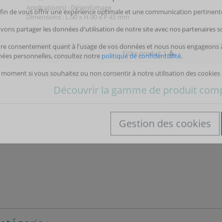
Application(s) : Désenfumage
Dimensions : L.90 x H.90 x P.45 mm
Fiche produit 1
s cookies
Cont
Découvrir la gamme de produit com
tons votre vie privée !
 afin de vous offrir une expérience optimale et une communication pertinente
vons partager les données d'utilisation de notre site avec nos partenaires s
tre consentement quant à l'usage de vos données et nous nous engageons à 
nées personnelles, consultez notre
politique de confidentialité
.
 moment si vous souhaitez ou non consentir à notre utilisation des cookies 