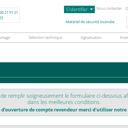
Nous contacter
O
S'identifier
60 21 51 21
25
L
Matériel de sécurité incendie
umage
Détection technique
Signalisation
Ince
e remplir soigneusement le formulaire ci-dessous af
dans les meilleures conditions.
d’ouverture de compte revendeur merci d'utiliser notre