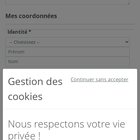
Mes coordonnées
Identité *
Email et téléphone *
Gestion des
Continuer sans accepter
cookies
Société *
Nous respectons votre vie
privée !
Activité *