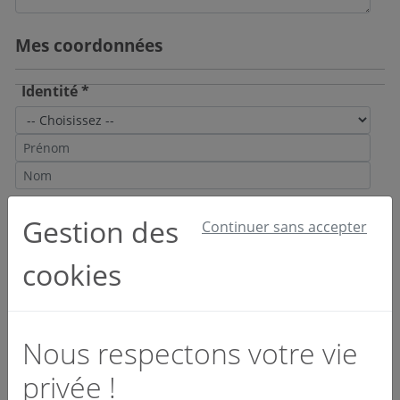
Mes coordonnées
Identité *
Email et téléphone *
Gestion des
Continuer sans accepter
cookies
Société *
Nous respectons votre vie
privée !
Activité *