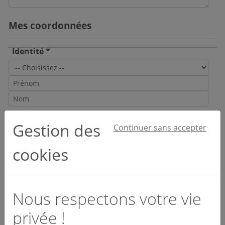
Mes coordonnées
Identité *
Email et téléphone *
Gestion des
Continuer sans accepter
cookies
Société *
Nous respectons votre vie
privée !
Activité *