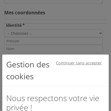
Mes coordonnées
Identité *
Email et téléphone *
Gestion des
Continuer sans accepter
cookies
Société *
Nous respectons votre vie
privée !
Activité *