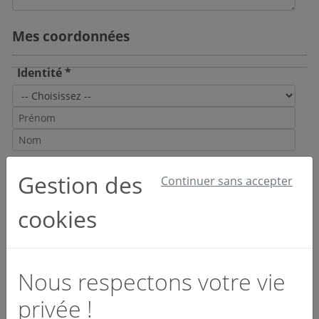
Mes coordonnées
Identité *
Email et téléphone *
Gestion des
Continuer sans accepter
cookies
Société *
Nous respectons votre vie
privée !
Activité *