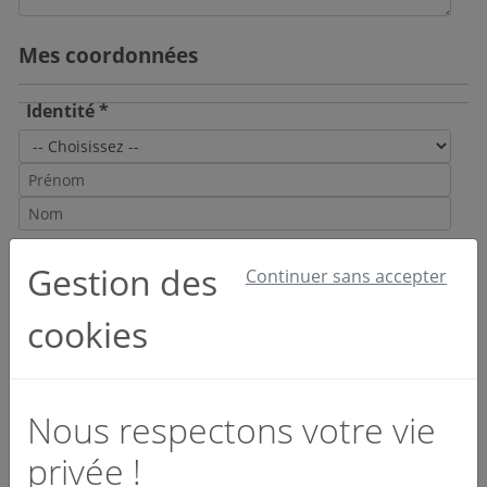
Mes coordonnées
Identité *
Email et téléphone *
Gestion des
Continuer sans accepter
cookies
Société *
Nous respectons votre vie
privée !
Activité *