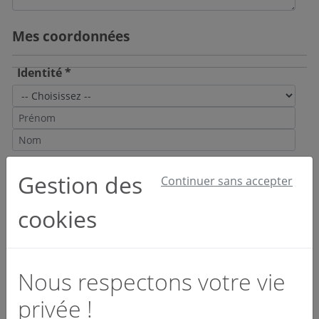
Mes coordonnées
Identité *
Email et téléphone *
Gestion des
Continuer sans accepter
cookies
Société *
Nous respectons votre vie
privée !
Activité *