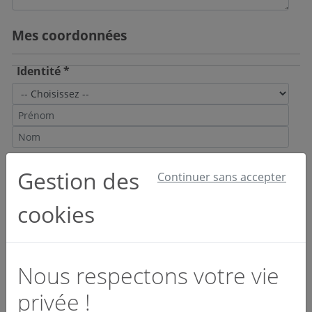
Mes coordonnées
Identité *
Email et téléphone *
Gestion des
Continuer sans accepter
cookies
Société *
Nous respectons votre vie
privée !
Activité *