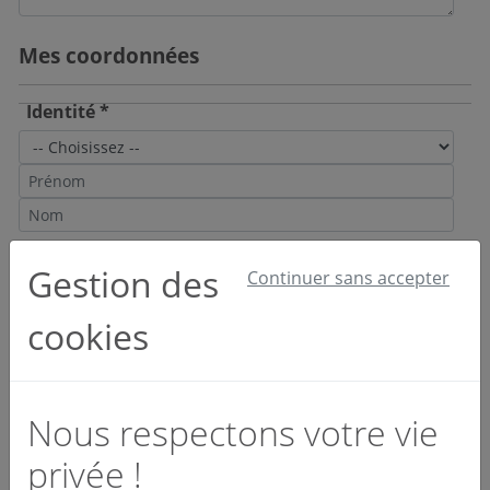
Mes coordonnées
Identité *
Email et téléphone *
Gestion des
Continuer sans accepter
cookies
Société *
Nous respectons votre vie
privée !
Activité *