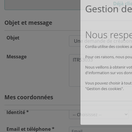
Déjà cli
Objet et message
Objet
Message
Gestion de
Mes coordonnées
Nous respec
Identité *
Cordia utilise des cookies
Email et téléphone *