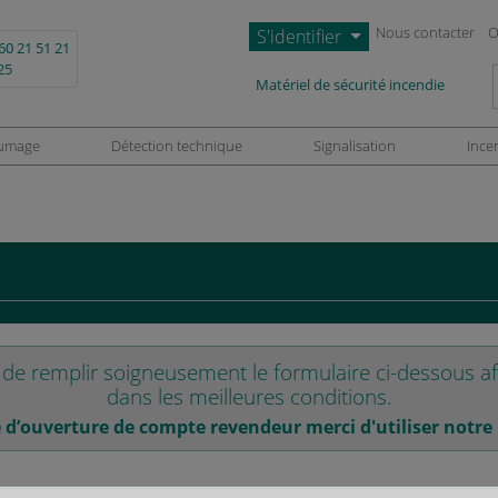
Nous contacter
O
S'identifier
60 21 51 21
25
L
Matériel de sécurité incendie
umage
Détection technique
Signalisation
Ince
e remplir soigneusement le formulaire ci-dessous af
dans les meilleures conditions.
d’ouverture de compte revendeur merci d'utiliser notre