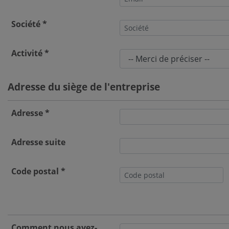
Pour ces raisons, nous pou
Nous veillons à obtenir vo
Société *
d'information sur vos don
Vous pouvez choisir à tout
Activité *
"Gestion des cookies".
Adresse du siège de l'entreprise
Adresse *
Adresse suite
Code postal *
Comment nous avez-