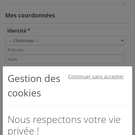
Mes coordonnées
Identité *
Email et téléphone *
Gestion des
Continuer sans accepter
cookies
Société *
Nous respectons votre vie
privée !
Activité *