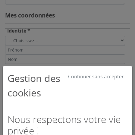
Mes coordonnées
Identité *
Email et téléphone *
Gestion des
Continuer sans accepter
cookies
Société *
Nous respectons votre vie
privée !
Activité *