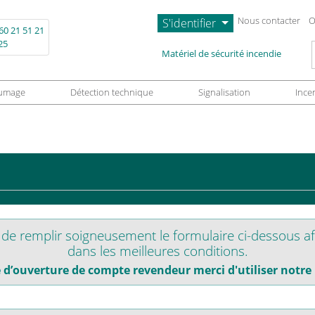
Nous contacter
O
S'identifier
60 21 51 21
25
L
Matériel de sécurité incendie
umage
Détection technique
Signalisation
Ince
e remplir soigneusement le formulaire ci-dessous af
dans les meilleures conditions.
d’ouverture de compte revendeur merci d'utiliser notre