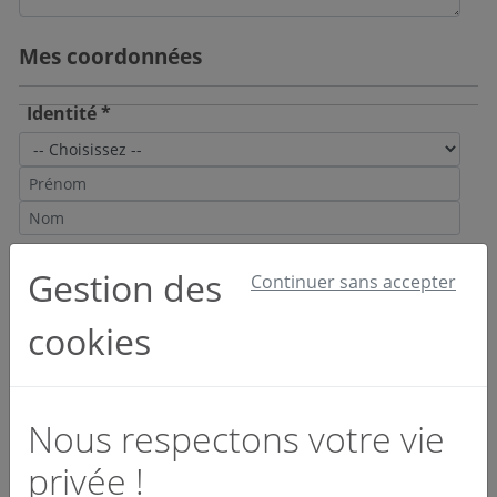
Mes coordonnées
Identité *
Email et téléphone *
Gestion des
Continuer sans accepter
cookies
Société *
Nous respectons votre vie
privée !
Activité *