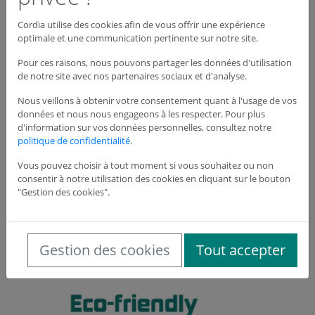
permettant une coupure instantanée de l'alimentation
Cordia utilise des cookies afin de vous offrir une expérience
en gaz
optimale et une communication pertinente sur notre site.
Commande radio sécurisée pour une gestion à
distance de l'arrivée de gaz
Pour ces raisons, nous pouvons partager les données d'utilisation
Algorithme comprenant 4 niveaux de sécurité
de notre site avec nos partenaires sociaux et d'analyse.
La sécurité est une priorité absolue dans le développement
Nous veillons à obtenir votre consentement quant à l'usage de vos
de notre
générateur de flammes
sans eau, assurant ainsi un
données et nous nous engageons à les respecter. Pour plus
d'information sur vos données personnelles, consultez notre
cadre de confiance pour les manipulations liées à la
politique de confidentialité
.
formation incendie. Le générateur de flammes sans eau
intègre ainsi des technologies de pointe en matière de
Vous pouvez choisir à tout moment si vous souhaitez ou non
sécurité. Le formateur peut désormais conduire ses
consentir à notre utilisation des cookies en cliquant sur le bouton
sessions en toute mobilité, sans aucune inquiétude quant
"Gestion des cookies".
au contrôle des flammes. Les apprenants peuvent ainsi
bénéficier d'une expérience de formation incendie sereine
et efficace.
Gestion des cookies
Tout accepter