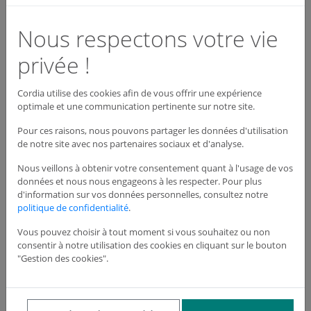
de CO2
Nous respectons votre vie
Réf :
IEIN0001
privée !
Pour indiquer le niveau de CO2 liquide sur les bouteilles
Cordia utilise des cookies afin de vous offrir une expérience
optimale et une communication pertinente sur notre site.
Lot de : 10
Dimensions : L.50 x H.40 mm
Pour ces raisons, nous pouvons partager les données d'utilisation
de notre site avec nos partenaires sociaux et d'analyse.
Découvrir la gamme de produit
Nous veillons à obtenir votre consentement quant à l'usage de vos
complète
données et nous nous engageons à les respecter. Pour plus
d'information sur vos données personnelles, consultez notre
politique de confidentialité
.
Quantité
Vous pouvez choisir à tout moment si vous souhaitez ou non
−
+
consentir à notre utilisation des cookies en cliquant sur le bouton
"Gestion des cookies".
Ajouter au panier