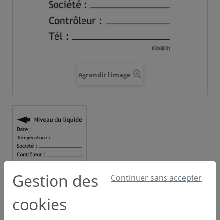
Agrandir l'image
Gestion des
Continuer sans accepter
cookies
Étiquettes de niveau