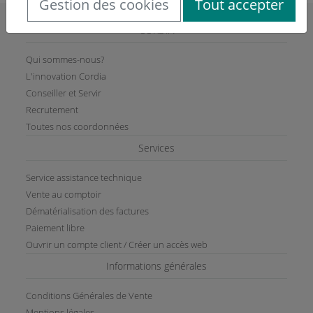
Gestion des cookies
Tout accepter
CORDIA
Qui sommes-nous?
L'innovation Cordia
Conseiller et Servir
Recrutement
Toutes nos coordonnées
Services
Service assistance technique
Vente au comptoir
Dématérialisation des factures
Paiement libre
Ouvrir un compte client / Créer un accès web
Informations générales
Conditions Générales de Vente
Mentions légales