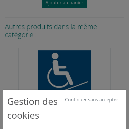
Ajouter au panier
Autres produits dans la même
catégorie :
Gestion des
Continuer sans accepter
Signalisation handicapé 2 carré – PVC –
L.200 x H.200 mm
cookies
Ref: SHAP2002
14,42 €
HT