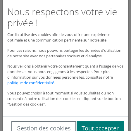
Nous respectons votre vie
privée !
Cordia utilise des cookies afin de vous offrir une expérience
optimale et une communication pertinente sur notre site.
Pour ces raisons, nous pouvons partager les données d'utilisation
de notre site avec nos partenaires sociaux et d'analyse.
Nous veillons à obtenir votre consentement quant à l'usage de vos
Signalisation réservé handicapé – vinyle –
données et nous nous engageons à les respecter. Pour plus
L.300 x H.150 mm
d'information sur vos données personnelles, consultez notre
Ref: SHAV1003
politique de confidentialité
.
18,15 €
HT
Vous pouvez choisir à tout moment si vous souhaitez ou non
consentir à notre utilisation des cookies en cliquant sur le bouton
"Gestion des cookies".
Gestion des cookies
Tout accepter