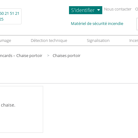
Nous contacter
O
S'identifier
60 21 51 21
25
L
Matériel de sécurité incendie
umage
Détection technique
Signalisation
Ince
ncards – Chaise portoir
Chaises portoir
 chaise.