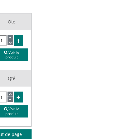
Qté
Voir le
produit
Qté
Voir le
produit