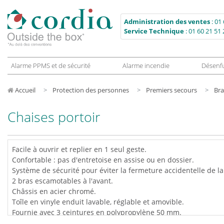
Administration des ventes
:
01 
Service Technique
:
01 60 21 51 
Alarme PPMS et de sécurité
Alarme incendie
Désenf
Accueil
Protection des personnes
Premiers secours
Bra
Chaises portoir
Facile à ouvrir et replier en 1 seul geste.
Confortable : pas d'entretoise en assise ou en dossier.
Système de sécurité pour éviter la fermeture accidentelle de la
2 bras escamotables à l'avant.
Châssis en acier chromé.
Toîle en vinyle enduit lavable, réglable et amovible.
Fournie avec 3 ceintures en polypropylène 50 mm.
Charge admissible : 150 kg