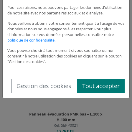
Pour ces raisons, nous pouvons partager les données d'utilisation
de notre site avec nos partenaires sociaux et d'analyse.
Vinyle évacuation PMR haut – L.200 x H.100
Nous veillons à obtenir votre consentement quant à l'usage de vos
mm
données et nous nous engageons à les respecter. Pour plus
Ref: SEPV0020
d'information sur vos données personnelles, consultez notre
9,10 €
HT
politique de confidentialité
.
Vous pouvez choisir à tout moment si vous souhaitez ou non
consentir à notre utilisation des cookies en cliquant sur le bouton
"Gestion des cookies".
Gestion des cookies
Tout accepter
Panneau évacuation PMR bas – L.200 x
H.100 mm
Ref: SEPP0021
13,76 €
HT