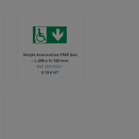
les respecter. Pour plus
en cliquant sur le bouton
Tout accepter
Vinyle évacuation PMR bas
– L.200 x H.100 mm
Ref: SEPV0021
9,10 €
HT