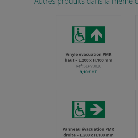
Autres produits dans la même c
Nous veillons à obtenir vo
d'information sur vos don
Vous pouvez choisir à tout
"Gestion des cookies".
Vinyle évacuation PMR
haut – L.200 x H.100 mm
Ref: SEPV0020
9,10 €
HT
Panneau évacuation PMR
droite – L.200 x H.100 mm