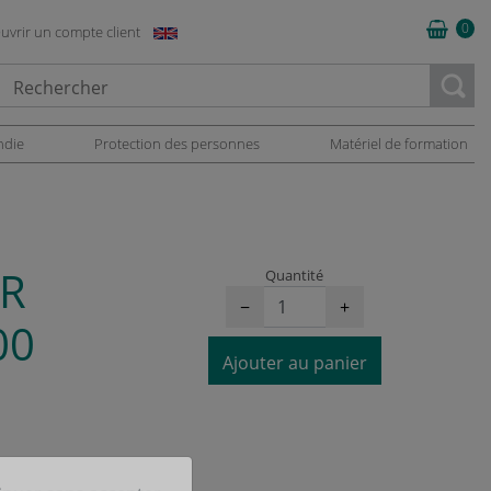
0
uvrir un compte client
oading...
ndie
Protection des personnes
Matériel de formation
MR
Quantité
−
+
00
Ajouter au panier