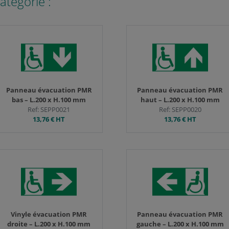
atégorie :
tre consentement quant à l'usage de vos données et nous nous engageons à 
nées personnelles, consultez notre
politique de confidentialité
.
 moment si vous souhaitez ou non consentir à notre utilisation des cookies 
Gestion des cookies
Panneau évacuation PMR
Panneau évacuation PMR
bas – L.200 x H.100 mm
haut – L.200 x H.100 mm
Ref: SEPP0021
Ref: SEPP0020
13,76 €
HT
13,76 €
HT
Vinyle évacuation PMR
Panneau évacuation PMR
droite – L.200 x H.100 mm
gauche – L.200 x H.100 mm