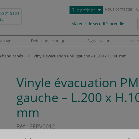
Nous contacter
O
S'identifier
60 21 51 21
25
L
Matériel de sécurité incendie
umage
Détection technique
Signalisation
Ince
on handicapés
Vinyle évacuation PMR gauche – L.200 x H.100 mm
Vinyle évacuation P
gauche – L.200 x H.1
mm
Réf :
SEPV0012